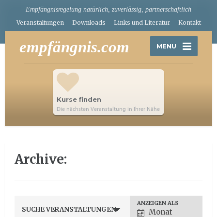
Empfängnisregelung natürlich, zuverlässig, partnerschaftlich
Veranstaltungen
Downloads
Links und Literatur
Kontakt
empfängnis.com
MENU
Kurse finden
Die nächsten Veranstaltung in Ihrer Nähe
Archive:
Verstaltungsan
ANZEIGEN ALS
SUCHE VERANSTALTUNGEN
Monat