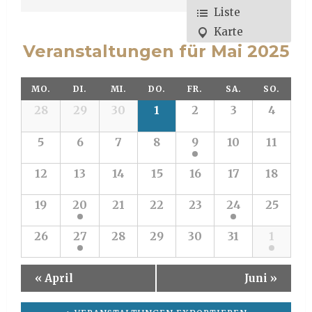
Navigation
Liste
Karte
Veranstaltungen für Mai 2025
Kalender
MO.
DI.
MI.
DO.
FR.
SA.
SO.
Monatsnavigation
28
29
30
1
2
3
4
5
6
7
8
9
10
11
12
13
14
15
16
17
18
19
20
21
22
23
24
25
26
27
28
29
30
31
1
«
April
Juni
»
Kalender
Monatsnavigation